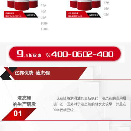
32#
32#
46#
46#
68#
68#
100#
150#
亿邦优势_液态钼
液态钼
现在随着润滑油的更新换代，液态钼的应用逐
的生产研发
渐广泛，国外对于液态钼的研发比较早，并且在
90年代就已经……