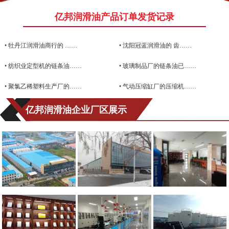
亿邦润滑油产品订单发货记录
•
牡丹江润滑油商行的 ……
•
沈阳冠蓝润滑油的 齿……
•
纺织业定型机的链条油……
•
玻璃制品厂的链条油已……
•
聚氯乙稀塑料生产厂的……
•
气动压缩缸厂的压缩机……
亿邦润滑油企业厂区展示