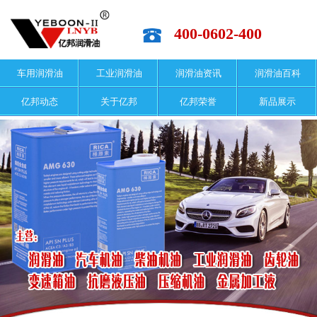
400-0602-400
车用润滑油
工业润滑油
润滑油资讯
润滑油百科
亿邦动态
关于亿邦
亿邦荣誉
新品展示