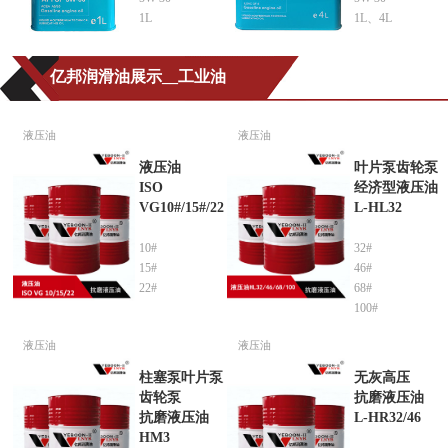
1L
1L、4L
亿邦润滑油展示__工业油
液压油
液压油
液压油
叶片泵齿轮泵
ISO
经济型液压油
VG10#/15#/22
L-HL32
10#
32#
15#
46#
22#
68#
100#
液压油
液压油
柱塞泵叶片泵
无灰高压
齿轮泵
抗磨液压油
抗磨液压油
L-HR32/46
HM3