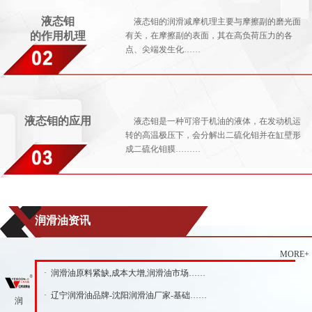
液态钼
液态钼的润滑减摩机理主要与摩擦副的磨光面
的作用机理
有关，在摩擦副的表面，其在高负荷压力的各
点、尖端发生化……
液态钼的应用
液态钼是一种可溶于机油的液体，在发动机运
转的高温极压下，会分解出二硫化钼并在缸壁形
成二硫化钼膜………
润滑油资讯
MORE+
· 润滑油原料紧缺,成本大增,润滑油市场……
· 辽宁润滑油品牌-沈阳润滑油厂家-基础……
润