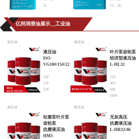
1L
1L、4L
亿邦润滑油展示__工业油
液压油
液压油
液压油
叶片泵齿轮泵
ISO
经济型液压油
VG10#/15#/22
L-HL32
10#
32#
15#
46#
22#
68#
100#
液压油
液压油
柱塞泵叶片泵
无灰高压
齿轮泵
抗磨液压油
抗磨液压油
L-HR32/46
HM3