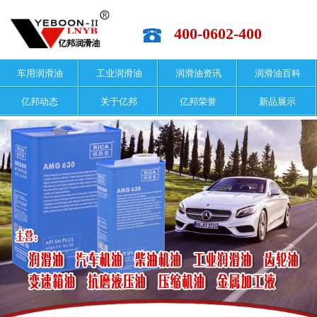
400-0602-400
车用润滑油
工业润滑油
润滑油资讯
润滑油百科
亿邦动态
关于亿邦
亿邦荣誉
新品展示