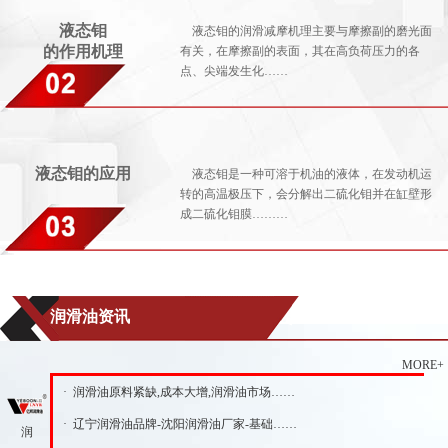
液态钼
液态钼的润滑减摩机理主要与摩擦副的磨光面
的作用机理
有关，在摩擦副的表面，其在高负荷压力的各
点、尖端发生化……
液态钼的应用
液态钼是一种可溶于机油的液体，在发动机运
转的高温极压下，会分解出二硫化钼并在缸壁形
成二硫化钼膜………
润滑油资讯
MORE+
· 润滑油原料紧缺,成本大增,润滑油市场……
· 辽宁润滑油品牌-沈阳润滑油厂家-基础……
润