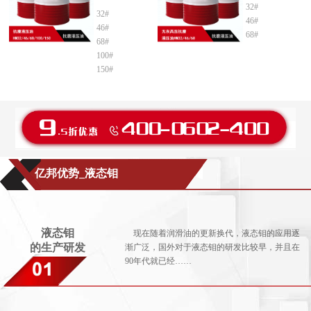
32#
32#
46#
46#
68#
68#
100#
150#
亿邦优势_液态钼
液态钼
现在随着润滑油的更新换代，液态钼的应用逐
的生产研发
渐广泛，国外对于液态钼的研发比较早，并且在
90年代就已经……