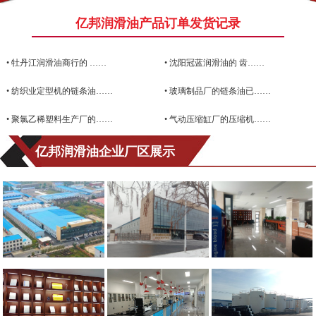
亿邦润滑油产品订单发货记录
•
牡丹江润滑油商行的 ……
•
沈阳冠蓝润滑油的 齿……
•
纺织业定型机的链条油……
•
玻璃制品厂的链条油已……
•
聚氯乙稀塑料生产厂的……
•
气动压缩缸厂的压缩机……
亿邦润滑油企业厂区展示