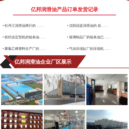
亿邦润滑油产品订单发货记录
•
牡丹江润滑油商行的 ……
•
沈阳冠蓝润滑油的 齿……
•
纺织业定型机的链条油……
•
玻璃制品厂的链条油已……
•
聚氯乙稀塑料生产厂的……
•
气动压缩缸厂的压缩机……
亿邦润滑油企业厂区展示