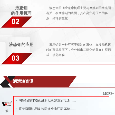
液态钼
液态钼的润滑减摩机理主要与摩擦副的磨光面
的作用机理
有关，在摩擦副的表面，其在高负荷压力的各
点、尖端发生化……
液态钼的应用
液态钼是一种可溶于机油的液体，在发动机运
转的高温极压下，会分解出二硫化钼并在缸壁形
成二硫化钼膜………
润滑油资讯
MORE+
· 润滑油原料紧缺,成本大增,润滑油市场……
· 辽宁润滑油品牌-沈阳润滑油厂家-基础……
润