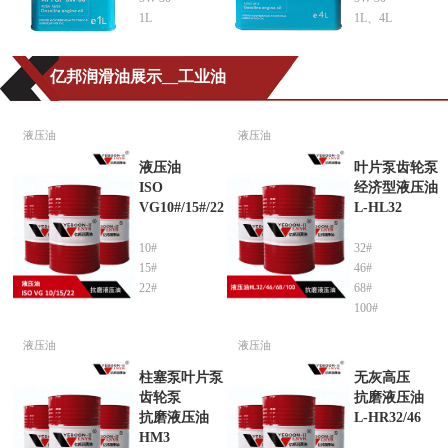
1L
1L、4L
亿邦润滑油展示__工业油
液压油
液压油
液压油
叶片泵齿轮泵
ISO
经济型液压油
VG10#/15#/22
L-HL32
10#
32#
15#
46#
22#
68#
100#
液压油
液压油
柱塞泵叶片泵
无灰高压
齿轮泵
抗磨液压油
抗磨液压油
L-HR32/46
HM3