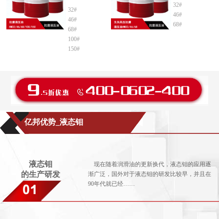
32#
32#
46#
46#
68#
68#
100#
150#
亿邦优势_液态钼
液态钼
现在随着润滑油的更新换代，液态钼的应用逐
的生产研发
渐广泛，国外对于液态钼的研发比较早，并且在
90年代就已经……