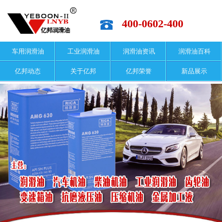
400-0602-400
车用润滑油
工业润滑油
润滑油资讯
润滑油百科
亿邦动态
关于亿邦
亿邦荣誉
新品展示