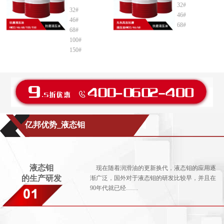
32#
32#
46#
46#
68#
68#
100#
150#
亿邦优势_液态钼
液态钼
现在随着润滑油的更新换代，液态钼的应用逐
的生产研发
渐广泛，国外对于液态钼的研发比较早，并且在
90年代就已经……