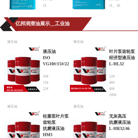
1L
1L、4L
亿邦润滑油展示__工业油
液压油
液压油
液压油
叶片泵齿轮泵
ISO
经济型液压油
VG10#/15#/22
L-HL32
10#
32#
15#
46#
22#
68#
100#
液压油
液压油
柱塞泵叶片泵
无灰高压
齿轮泵
抗磨液压油
抗磨液压油
L-HR32/46
HM3