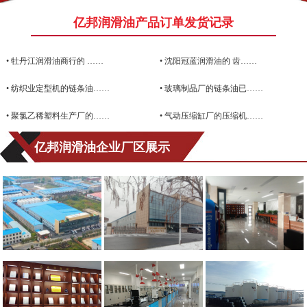
亿邦润滑油产品订单发货记录
•
牡丹江润滑油商行的 ……
•
沈阳冠蓝润滑油的 齿……
•
纺织业定型机的链条油……
•
玻璃制品厂的链条油已……
•
聚氯乙稀塑料生产厂的……
•
气动压缩缸厂的压缩机……
亿邦润滑油企业厂区展示