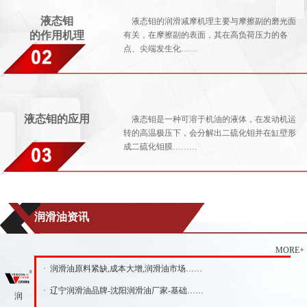
液态钼
液态钼的润滑减摩机理主要与摩擦副的磨光面
的作用机理
有关，在摩擦副的表面，其在高负荷压力的各
点、尖端发生化……
液态钼的应用
液态钼是一种可溶于机油的液体，在发动机运
转的高温极压下，会分解出二硫化钼并在缸壁形
成二硫化钼膜………
润滑油资讯
MORE+
· 润滑油原料紧缺,成本大增,润滑油市场……
· 辽宁润滑油品牌-沈阳润滑油厂家-基础……
润