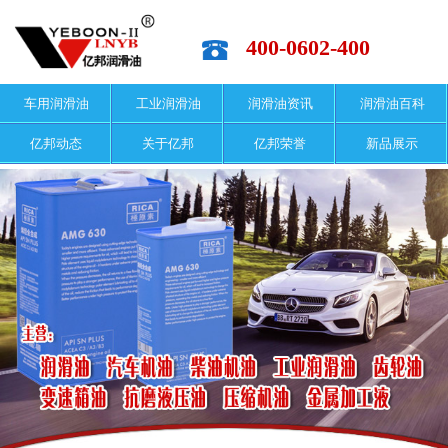
400-0602-400
车用润滑油
工业润滑油
润滑油资讯
润滑油百科
亿邦动态
关于亿邦
亿邦荣誉
新品展示