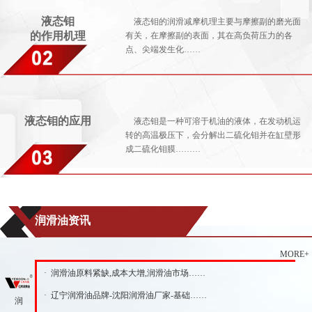
液态钼
液态钼的润滑减摩机理主要与摩擦副的磨光面
的作用机理
有关，在摩擦副的表面，其在高负荷压力的各
点、尖端发生化……
液态钼的应用
液态钼是一种可溶于机油的液体，在发动机运
转的高温极压下，会分解出二硫化钼并在缸壁形
成二硫化钼膜………
润滑油资讯
MORE+
· 润滑油原料紧缺,成本大增,润滑油市场……
· 辽宁润滑油品牌-沈阳润滑油厂家-基础……
润