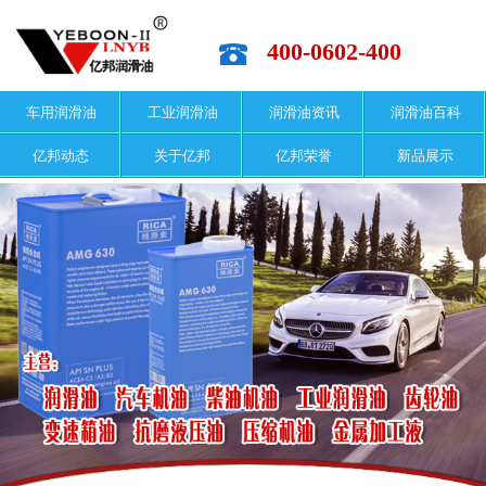
400-0602-400
车用润滑油
工业润滑油
润滑油资讯
润滑油百科
亿邦动态
关于亿邦
亿邦荣誉
新品展示