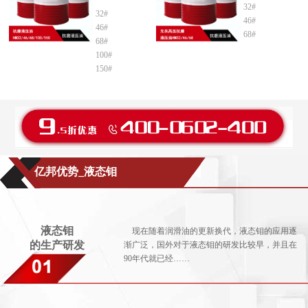
32#
32#
46#
46#
68#
68#
100#
150#
亿邦优势_液态钼
液态钼
现在随着润滑油的更新换代，液态钼的应用逐
的生产研发
渐广泛，国外对于液态钼的研发比较早，并且在
90年代就已经……