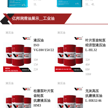
1L
1L、4L
亿邦润滑油展示__工业油
液压油
液压油
液压油
叶片泵齿轮泵
ISO
经济型液压油
VG10#/15#/22
L-HL32
10#
32#
15#
46#
22#
68#
100#
液压油
液压油
柱塞泵叶片泵
无灰高压
齿轮泵
抗磨液压油
抗磨液压油
L-HR32/46
HM3