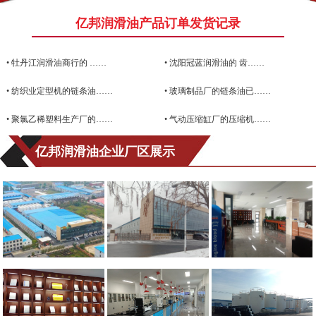
亿邦润滑油产品订单发货记录
•
牡丹江润滑油商行的 ……
•
沈阳冠蓝润滑油的 齿……
•
纺织业定型机的链条油……
•
玻璃制品厂的链条油已……
•
聚氯乙稀塑料生产厂的……
•
气动压缩缸厂的压缩机……
亿邦润滑油企业厂区展示