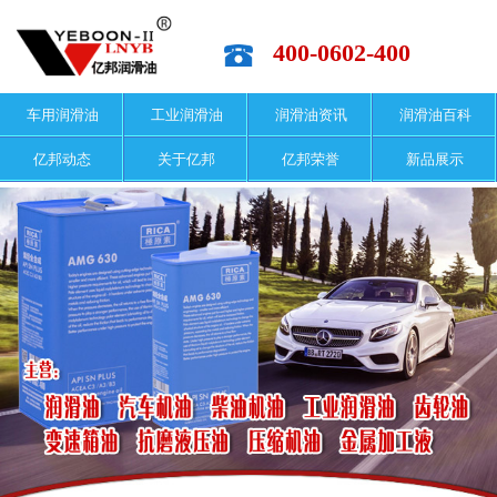
400-0602-400
车用润滑油
工业润滑油
润滑油资讯
润滑油百科
亿邦动态
关于亿邦
亿邦荣誉
新品展示