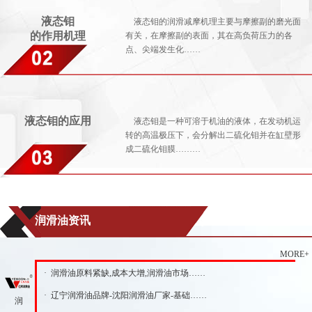
液态钼
液态钼的润滑减摩机理主要与摩擦副的磨光面
的作用机理
有关，在摩擦副的表面，其在高负荷压力的各
点、尖端发生化……
液态钼的应用
液态钼是一种可溶于机油的液体，在发动机运
转的高温极压下，会分解出二硫化钼并在缸壁形
成二硫化钼膜………
润滑油资讯
MORE+
· 润滑油原料紧缺,成本大增,润滑油市场……
· 辽宁润滑油品牌-沈阳润滑油厂家-基础……
润