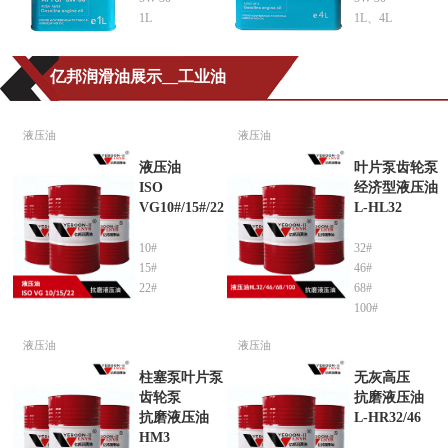
1L
1L、4L
亿邦润滑油展示__工业油
液压油
液压油
液压油
叶片泵齿轮泵
ISO
经济型液压油
VG10#/15#/22
L-HL32
10#
32#
15#
46#
22#
68#
100#
液压油
液压油
柱塞泵叶片泵
无灰高压
齿轮泵
抗磨液压油
抗磨液压油
L-HR32/46
HM3