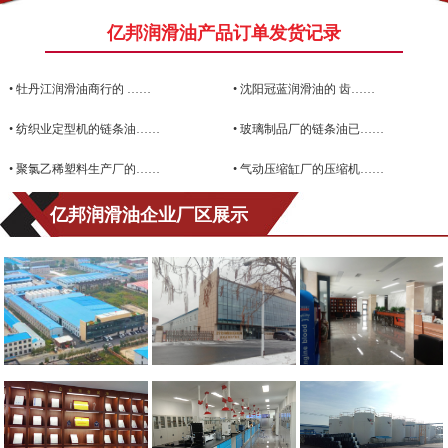
亿邦润滑油产品订单发货记录
•
牡丹江润滑油商行的 ……
•
沈阳冠蓝润滑油的 齿……
•
纺织业定型机的链条油……
•
玻璃制品厂的链条油已……
•
聚氯乙稀塑料生产厂的……
•
气动压缩缸厂的压缩机……
亿邦润滑油企业厂区展示