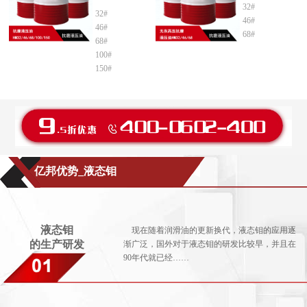
32#
32#
46#
46#
68#
68#
100#
150#
亿邦优势_液态钼
液态钼
现在随着润滑油的更新换代，液态钼的应用逐
的生产研发
渐广泛，国外对于液态钼的研发比较早，并且在
90年代就已经……