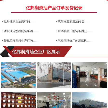
亿邦润滑油产品订单发货记录
•
牡丹江润滑油商行的 ……
•
沈阳冠蓝润滑油的 齿……
•
纺织业定型机的链条油……
•
玻璃制品厂的链条油已……
•
聚氯乙稀塑料生产厂的……
•
气动压缩缸厂的压缩机……
亿邦润滑油企业厂区展示