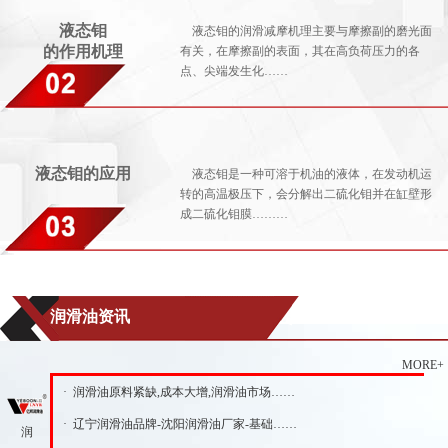
液态钼
液态钼的润滑减摩机理主要与摩擦副的磨光面
的作用机理
有关，在摩擦副的表面，其在高负荷压力的各
点、尖端发生化……
液态钼的应用
液态钼是一种可溶于机油的液体，在发动机运
转的高温极压下，会分解出二硫化钼并在缸壁形
成二硫化钼膜………
润滑油资讯
MORE+
· 润滑油原料紧缺,成本大增,润滑油市场……
· 辽宁润滑油品牌-沈阳润滑油厂家-基础……
润