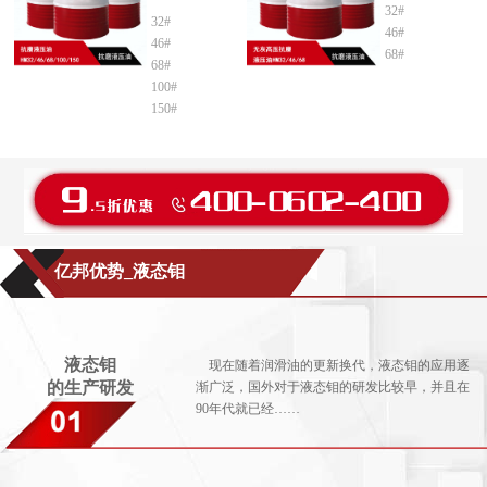
32#
32#
46#
46#
68#
68#
100#
150#
亿邦优势_液态钼
液态钼
现在随着润滑油的更新换代，液态钼的应用逐
的生产研发
渐广泛，国外对于液态钼的研发比较早，并且在
90年代就已经……