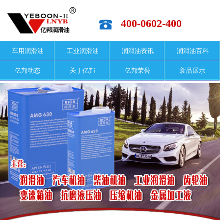
400-0602-400
车用润滑油
工业润滑油
润滑油资讯
润滑油百科
亿邦动态
关于亿邦
亿邦荣誉
新品展示