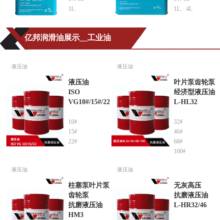
1L
1L、4L
亿邦润滑油展示__工业油
液压油
液压油
液压油
叶片泵齿轮泵
ISO
经济型液压油
VG10#/15#/22
L-HL32
10#
32#
15#
46#
22#
68#
100#
液压油
液压油
柱塞泵叶片泵
无灰高压
齿轮泵
抗磨液压油
抗磨液压油
L-HR32/46
HM3