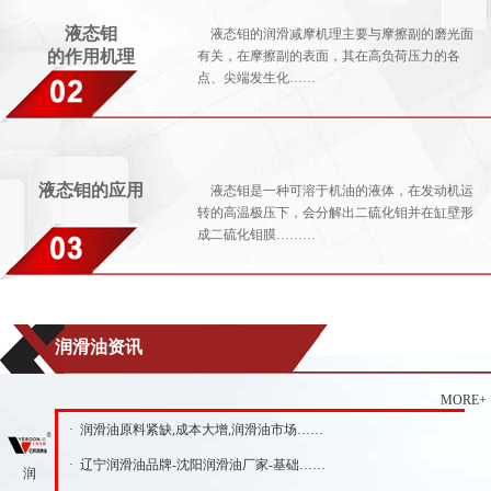
液态钼
液态钼的润滑减摩机理主要与摩擦副的磨光面
的作用机理
有关，在摩擦副的表面，其在高负荷压力的各
点、尖端发生化……
液态钼的应用
液态钼是一种可溶于机油的液体，在发动机运
转的高温极压下，会分解出二硫化钼并在缸壁形
成二硫化钼膜………
润滑油资讯
MORE+
· 润滑油原料紧缺,成本大增,润滑油市场……
· 辽宁润滑油品牌-沈阳润滑油厂家-基础……
润