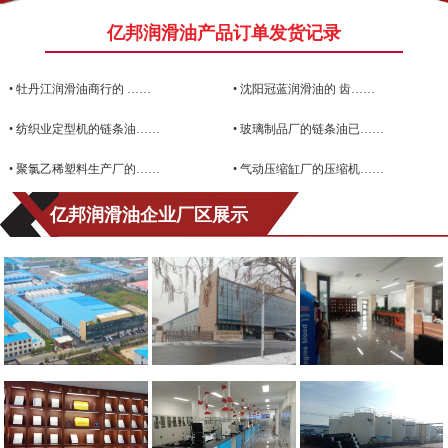
亿邦润滑油产品订单发货记录
•
牡丹江润滑油商行的 ……
•
沈阳冠蓝润滑油的 齿……
•
纺织业定型机的链条油……
•
玻璃制品厂的链条油已……
•
聚氯乙稀塑料生产厂的……
•
气动压缩缸厂的压缩机……
亿邦润滑油企业厂区展示