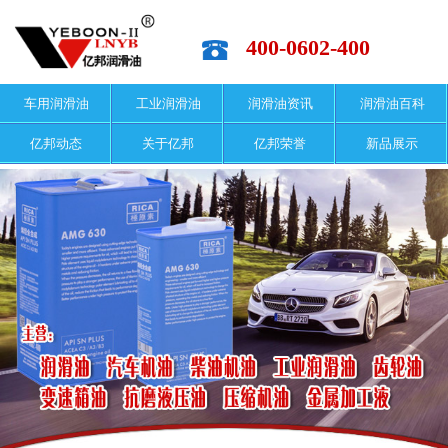
400-0602-400
车用润滑油
工业润滑油
润滑油资讯
润滑油百科
亿邦动态
关于亿邦
亿邦荣誉
新品展示