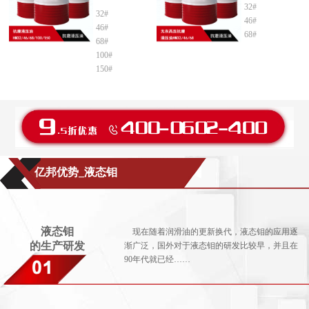
32#
32#
46#
46#
68#
68#
100#
150#
亿邦优势_液态钼
液态钼
现在随着润滑油的更新换代，液态钼的应用逐
的生产研发
渐广泛，国外对于液态钼的研发比较早，并且在
90年代就已经……