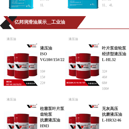
1L
1L、4L
亿邦润滑油展示__工业油
液压油
液压油
液压油
叶片泵齿轮泵
ISO
经济型液压油
VG10#/15#/22
L-HL32
10#
32#
15#
46#
22#
68#
100#
液压油
液压油
柱塞泵叶片泵
无灰高压
齿轮泵
抗磨液压油
抗磨液压油
L-HR32/46
HM3