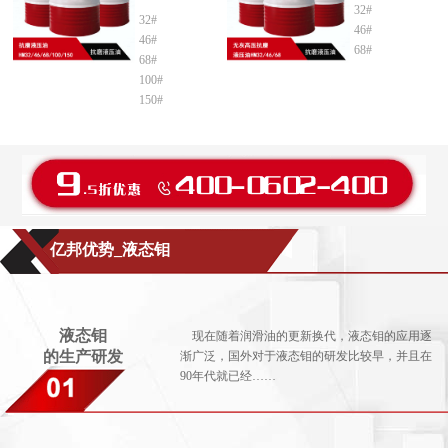
32#
32#
46#
46#
68#
68#
100#
150#
亿邦优势_液态钼
液态钼
现在随着润滑油的更新换代，液态钼的应用逐
的生产研发
渐广泛，国外对于液态钼的研发比较早，并且在
90年代就已经……