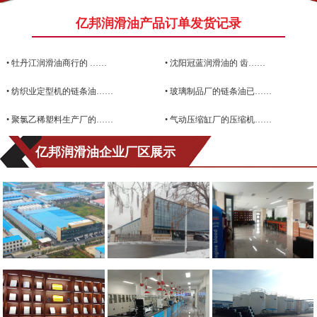
亿邦润滑油产品订单发货记录
•
牡丹江润滑油商行的 ……
•
沈阳冠蓝润滑油的 齿……
•
纺织业定型机的链条油……
•
玻璃制品厂的链条油已……
•
聚氯乙稀塑料生产厂的……
•
气动压缩缸厂的压缩机……
亿邦润滑油企业厂区展示