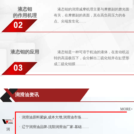
液态钼
液态钼的润滑减摩机理主要与摩擦副的磨光面
的作用机理
有关，在摩擦副的表面，其在高负荷压力的各
点、尖端发生化……
液态钼的应用
液态钼是一种可溶于机油的液体，在发动机运
转的高温极压下，会分解出二硫化钼并在缸壁形
成二硫化钼膜………
润滑油资讯
MORE+
· 润滑油原料紧缺,成本大增,润滑油市场……
· 辽宁润滑油品牌-沈阳润滑油厂家-基础……
润