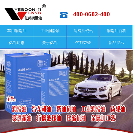
400-0602-400
车用润滑油
工业润滑油
润滑油资讯
润滑油百科
亿邦动态
关于亿邦
亿邦荣誉
新品展示