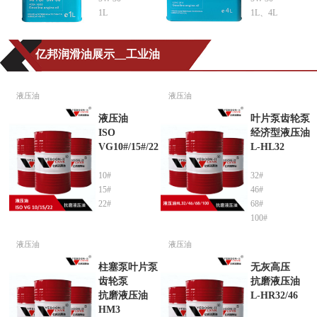
1L
1L、4L
亿邦润滑油展示__工业油
液压油
液压油
液压油
叶片泵齿轮泵
ISO
经济型液压油
VG10#/15#/22
L-HL32
10#
32#
15#
46#
22#
68#
100#
液压油
液压油
柱塞泵叶片泵
无灰高压
齿轮泵
抗磨液压油
抗磨液压油
L-HR32/46
HM3